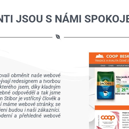
NTI JSOU S NÁMI SPOKOJ
bovali obměnit naše webové
bývají redesignem a tvorbou
kterého jsem, díky kladným
třebné odpověděl a tak jsme
Stibor je vstřícný člověk a
ní máme webové stránky, se
eni budou i naši zákazníci.
moderní a přehledné webové