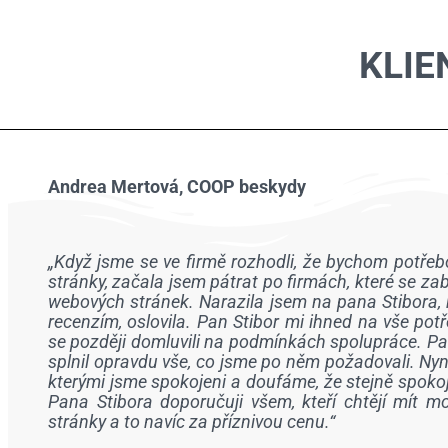
KLIE
Andrea Mertová, COOP beskydy
„Když jsme se ve firmě rozhodli, že bychom potře
stránky, začala jsem pátrat po firmách, které se za
webových stránek. Narazila jsem na pana Stibora, 
recenzím, oslovila. Pan Stibor mi ihned na vše po
se později domluvili na podmínkách spolupráce. Pan 
splnil opravdu vše, co jsme po něm požadovali. Ny
kterými jsme spokojeni a doufáme, že stejně spokoj
Pana Stibora doporučuji všem, kteří chtějí mít 
stránky a to navíc za příznivou cenu.“