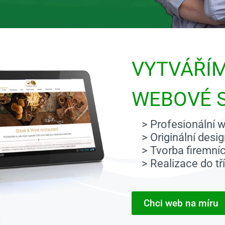
VYTVÁŘÍ
WEBOVÉ 
> Profesionální w
> Originální desi
> Tvorba firemníc
> Realizace do tř
Chci web na míru