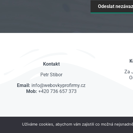
K
Kontakt
Za 
Petr Stibor
O
Email:
info@webovkyprofirmy.cz
Mob:
+420 736 657 373
Užíváme cookies, abychom vám zajistili co možná nejsnadně