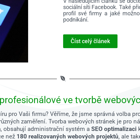
V následujícím článku se dočtet
sociální síti Facebook. Také př
profil své firmy a jaké možn
podnikání.
Číst celý článek
 profesionálové ve tvorbě webovýc
 míru pro Vaši firmu? Věříme, že jsme správná volba 
 různých zaměření. Tvorba webových stránek je pro n
h, obsahují administrační systém a
SEO optimalizaci
k
ce než
180 realizovaných webových projektů
, ale ta