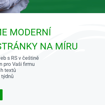
ME MODERNÍ
STRÁNKY NA MÍRU
eb s RS v češtině
gn pro Vaši firmu
h textů
í týdnů