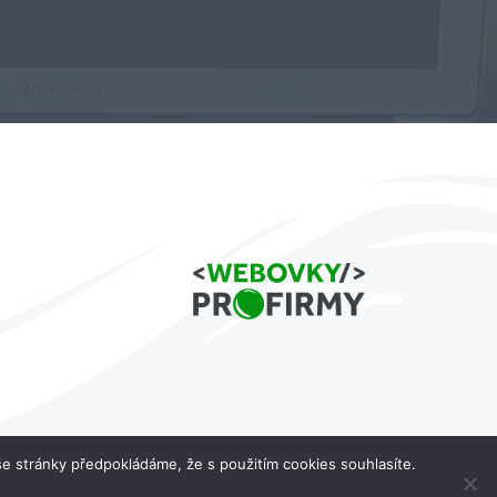
e stránky předpokládáme, že s použitím cookies souhlasíte.