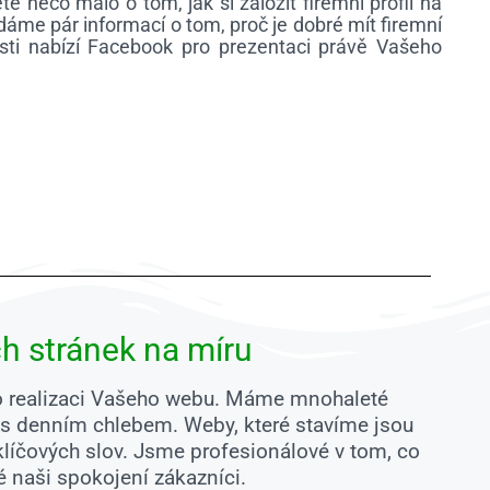
e něco málo o tom, jak si založit firemní profil na
idáme pár informací o tom, proč je dobré mít firemní
osti nabízí Facebook pro prezentaci právě Vašeho
h stránek na míru
pro realizaci Vašeho webu. Máme mnohaleté
ás denním chlebem. Weby, které stavíme jsou
líčových slov. Jsme profesionálové v tom, co
ké naši spokojení zákazníci.