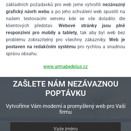
základních požadavků pro web jsme vytvořili
nezávazný
grafický návrh webu
a po jeho schválení web spustili na
našem testovacím serveru kde se vše doladilo dle
klientových představ.
Webové stránky jsou plně
responzivní pro mobily a tablety,
tak aby byl web bez
problému zobrazitelný pro všechny zákazníky.
Web je
postaven na redakčním systému
pro rychlou a snadnou
správu obsahu.
www.armabedplus.cz
ZAŠLETE NÁM NEZÁVAZNOU
POPTÁVKU
Vytvoříme Vám moderní a promyšlený web pro Vaši
firmu